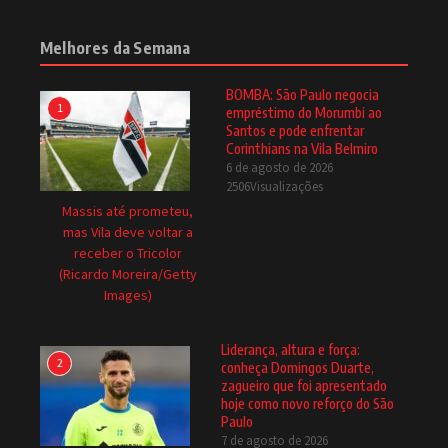
Melhores da Semana
BOMBA: São Paulo negocia
1
empréstimo do Morumbi ao
Santos e pode enfrentar
Corinthians na Vila Belmiro
6 de agosto de 2026
2506Visualizações
Massis até prometeu,
mas Vila deve voltar a
receber o Tricolor
(Ricardo Moreira/Getty
Images)
Liderança, altura e força:
2
conheça Domingos Duarte,
zagueiro que foi apresentado
hoje como novo reforço do São
Paulo
7 de agosto de 2026