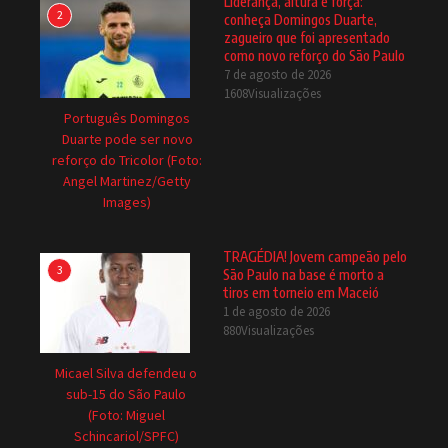
Liderança, altura e força:
2
conheça Domingos Duarte,
zagueiro que foi apresentado
como novo reforço do São Paulo
7 de agosto de 2026
1608Visualizações
Português Domingos
Duarte pode ser novo
reforço do Tricolor (Foto:
Angel Martinez/Getty
Images)
TRAGÉDIA! Jovem campeão pelo
3
São Paulo na base é morto a
tiros em torneio em Maceió
1 de agosto de 2026
880Visualizações
Micael Silva defendeu o
sub-15 do São Paulo
(Foto: Miguel
Schincariol/SPFC)