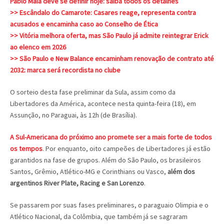
Pablo Maia deve se definir hoje: saiba todos os detalhes
>> Escândalo do Camarote: Casares reage, representa contra
acusados e encaminha caso ao Conselho de Ética
>> Vitória melhora oferta, mas São Paulo já admite reintegrar Erick
ao elenco em 2026
>> São Paulo e New Balance encaminham renovação de contrato até
2032: marca será recordista no clube
O sorteio desta fase preliminar da Sula, assim como da
Libertadores da América, acontece nesta quinta-feira (18), em
Assunção, no Paraguai, às 12h (de Brasília).
A Sul-Americana do próximo ano promete ser a mais forte de todos
os tempos
. Por enquanto, oito campeões de Libertadores já estão
garantidos na fase de grupos. Além do São Paulo, os brasileiros
Santos, Grêmio, Atlético-MG e Corinthians ou Vasco,
além dos
argentinos River Plate, Racing e San Lorenzo
.
Se passarem por suas fases preliminares, o paraguaio Olimpia e o
Atlético Nacional, da Colômbia, que também já se sagraram