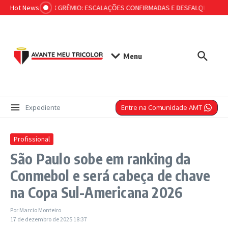
Ir para o conteúdo
Hot News
SÃO PAULO X GRÊMIO: ESCALAÇÕES CONFIRMADAS E DESFALQUES! Dorival 
Menu
Entre na Comunidade AMT
Expediente
Profissional
São Paulo sobe em ranking da
Conmebol e será cabeça de chave
na Copa Sul-Americana 2026
Por
Marcio Monteiro
17 de dezembro de 2025
18:37