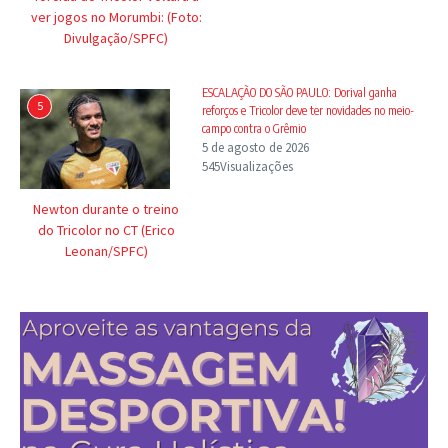
ver jogos no Morumbi: (Foto:
Divulgação/SPFC)
ESCALAÇÃO DO SÃO PAULO: Dorival ganha
5
reforços e Tricolor deve ter novidades no meio-
campo contra o Grêmio
5 de agosto de 2026
545Visualizações
Newton durante o treino
do Tricolor no CT (Erico
Leonan/SPFC)