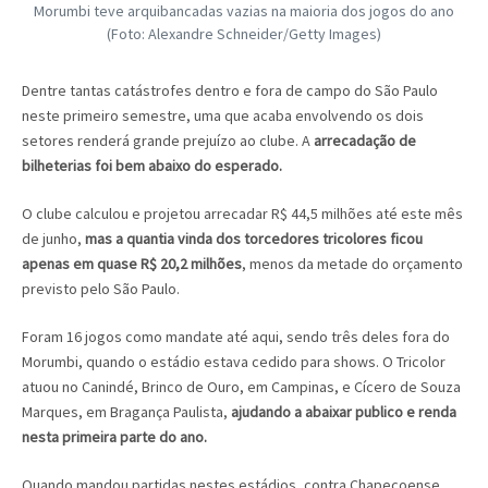
Morumbi teve arquibancadas vazias na maioria dos jogos do ano
(Foto: Alexandre Schneider/Getty Images)
Dentre tantas catástrofes dentro e fora de campo do São Paulo
neste primeiro semestre, uma que acaba envolvendo os dois
setores renderá grande prejuízo ao clube. A
arrecadação de
bilheterias foi bem abaixo do esperado.
O clube calculou e projetou arrecadar R$ 44,5 milhões até este mês
de junho,
mas a quantia vinda dos torcedores tricolores ficou
apenas em quase R$ 20,2 milhões
, menos da metade do orçamento
previsto pelo São Paulo.
Foram 16 jogos como mandate até aqui, sendo três deles fora do
Morumbi, quando o estádio estava cedido para shows. O Tricolor
atuou no Canindé, Brinco de Ouro, em Campinas, e Cícero de Souza
Marques, em Bragança Paulista,
ajudando a abaixar publico e renda
nesta primeira parte do ano.
Quando mandou partidas nestes estádios, contra Chapecoense,