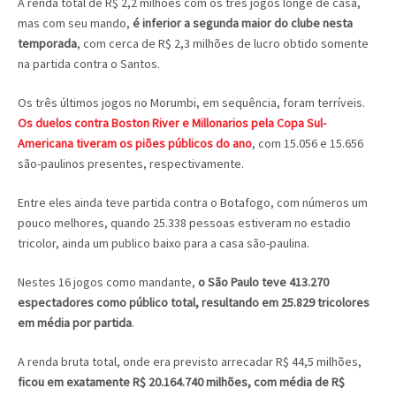
A renda total de R$ 2,2 milhões com os três jogos longe de casa,
mas com seu mando,
é inferior a segunda maior do clube nesta
temporada
, com cerca de R$ 2,3 milhões de lucro obtido somente
na partida contra o Santos.
Os três últimos jogos no Morumbi, em sequência, foram terríveis.
Os duelos contra Boston River e Millonarios pela Copa Sul-
Americana tiveram os piões públicos do ano
, com 15.056 e 15.656
são-paulinos presentes, respectivamente.
Entre eles ainda teve partida contra o Botafogo, com números um
pouco melhores, quando 25.338 pessoas estiveram no estadio
tricolor, ainda um publico baixo para a casa são-paulina.
Nestes 16 jogos como mandante,
o São Paulo teve 413.270
espectadores como público total, resultando em 25.829 tricolores
em média por partida
.
A renda bruta total, onde era previsto arrecadar R$ 44,5 milhões,
ficou em exatamente R$ 20.164.740 milhões, com média de R$