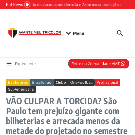
Ir para o conteúdo
Hot News
São Paulo junta os cacos após derrota e Artur inicia transição de olho e
Menu
Entre na Comunidade AMT
Expediente
Bastidores
Brasileirão
Clube
OneFootball
Profissional
Sul-Americana
VÃO CULPAR A TORCIDA? São
Paulo tem prejuízo gigante com
bilheterias e arrecada menos da
metade do projetado no semestre