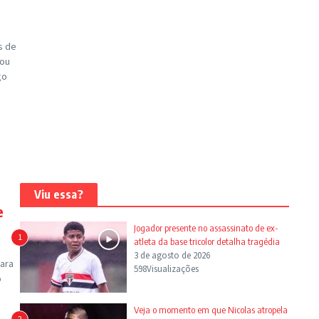
s de
rou
go
Viu essa?
e
Jogador presente no assassinato de ex-
1
atleta da base tricolor detalha tragédia
3 de agosto de 2026
para
598Visualizações
o
Veja o momento em que Nicolas atropela
2