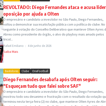
REVOLTADO: Diego Fernandes ataca e acusa líder
oposição por ajuda a Olten
O empresário e candidato a investidor no São Paulo, Diego Fernandes,
voltou a demonstrar sua insatisfação pública com a política do clube. No 
seguinte à votação do Conselho Deliberativo que manteve Olten Ayres 
Abreu como presidente do órgão, o alvo do playboy mais amado pelos
tricol...
Rafael Emiliano
4 de junho de 2026
Saiba Mais
Bastidores
Clube
OneFootball
Diego Fernandes desabafa após Olten seguir:
“Esqueçam tudo que falei sobre SAF"
O empresário e candidato a investidor do São Paulo, Diego Fernandes,
mostrou todo seu desanimo e frustração com o resultado da votação q
terminou nesta terça-feira (2) no clube, que manteve Olten Ayres de Abr