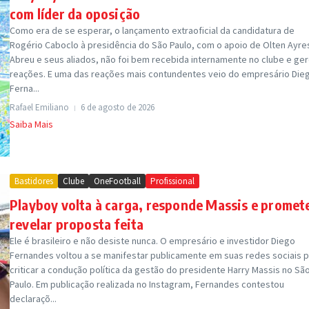
com líder da oposição
Como era de se esperar, o lançamento extraoficial da candidatura de
Rogério Caboclo à presidência do São Paulo, com o apoio de Olten Ayre
Abreu e seus aliados, não foi bem recebida internamente no clube e ge
reações. E uma das reações mais contundentes veio do empresário Die
Ferna...
Rafael Emiliano
6 de agosto de 2026
Saiba Mais
Bastidores
Clube
OneFootball
Profissional
Playboy volta à carga, responde Massis e promet
revelar proposta feita
Ele é brasileiro e não desiste nunca. O empresário e investidor Diego
Fernandes voltou a se manifestar publicamente em suas redes sociais 
criticar a condução política da gestão do presidente Harry Massis no Sã
Paulo. Em publicação realizada no Instagram, Fernandes contestou
declaraçõ...