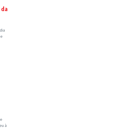
 da
dia
de
ue
eu à