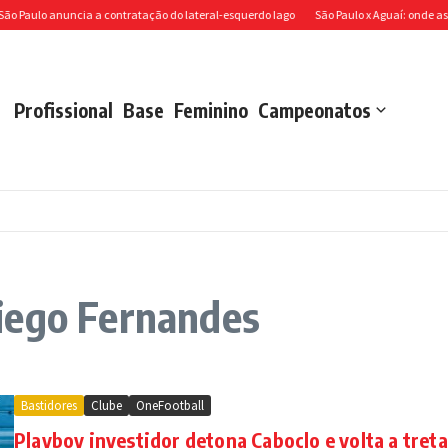
o anuncia a contratação do lateral-esquerdo Iago
São Paulo x Aguaí: onde assistir ao
Profissional
Base
Feminino
Campeonatos
iego Fernandes
Bastidores
Clube
OneFootball
Playboy investidor detona Caboclo e volta a treta