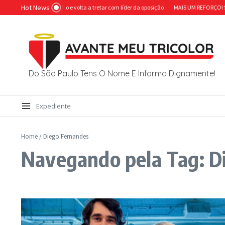
Ir para o conteúdo
Hot News
idor detona Caboclo e volta a tretar com líder da oposição
MAIS UM REFORÇO! São Paul
Do São Paulo Tens O Nome E Informa Dignamente!
Expediente
Home
/
Diego Fernandes
Navegando pela Tag: D