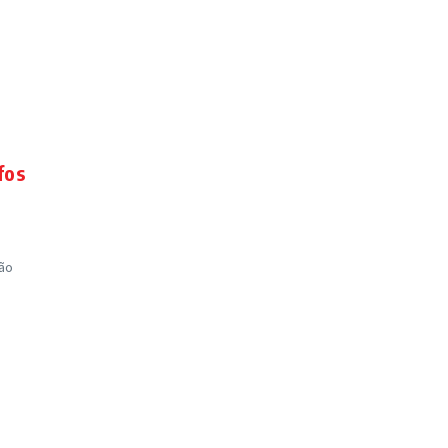
fos
ção