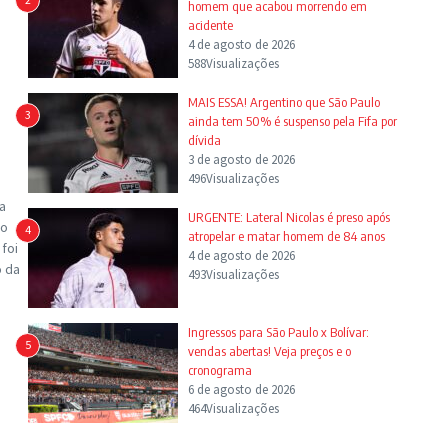
homem que acabou morrendo em
acidente
4 de agosto de 2026
588Visualizações
MAIS ESSA! Argentino que São Paulo
3
ainda tem 50% é suspenso pela Fifa por
dívida
3 de agosto de 2026
496Visualizações
a
URGENTE: Lateral Nicolas é preso após
 o
4
atropelar e matar homem de 84 anos
foi
4 de agosto de 2026
o da
493Visualizações
Ingressos para São Paulo x Bolívar:
5
vendas abertas! Veja preços e o
cronograma
6 de agosto de 2026
464Visualizações