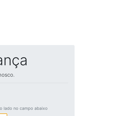
ança
nosco.
ao lado no campo abaixo