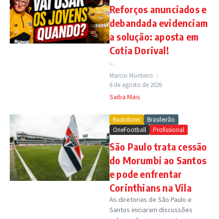
Reforços anunciados e
debandada evidenciam
a solução: aposta em
Cotia Dorival!
...
Marcio Monteiro
6 de agosto de 2026
Saiba Mais
Bastidores
Brasileirão
OneFootball
Profissional
São Paulo trata cessão
do Morumbi ao Santos
e pode enfrentar
Corinthians na Vila
As diretorias de São Paulo e
Santos iniciaram discussões