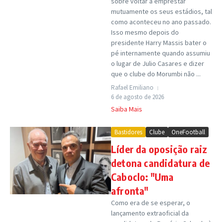
sobre voltar a emprestar
mutuamente os seus estádios, tal
como aconteceu no ano passado.
Isso mesmo depois do
presidente Harry Massis bater o
pé internamente quando assumiu
o lugar de Julio Casares e dizer
que o clube do Morumbi não ...
Rafael Emiliano
6 de agosto de 2026
Saiba Mais
Bastidores
Clube
OneFootball
Líder da oposição raiz
detona candidatura de
Caboclo: "Uma
afronta"
Como era de se esperar, o
lançamento extraoficial da