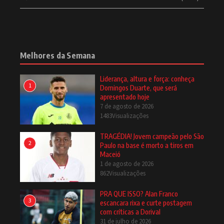
Melhores da Semana
Liderança, altura e força: conheça
1
Domingos Duarte, que será
apresentado hoje
7 de agosto de 2026
1483Visualizações
TRAGÉDIA! Jovem campeão pelo São
2
Paulo na base é morto a tiros em
Maceió
1 de agosto de 2026
862Visualizações
PRA QUE ISSO? Alan Franco
3
escancara rixa e curte postagem
com críticas a Dorival
31 de julho de 2026