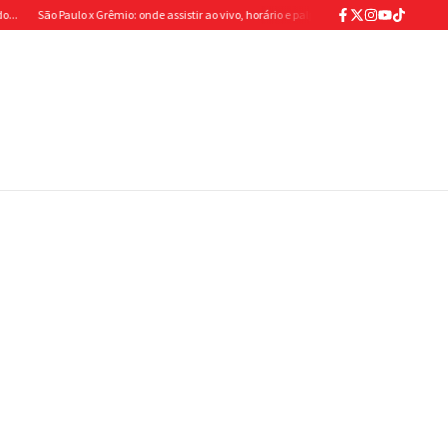
ão Paulo x Grêmio: onde assistir ao vivo, horário e palpite para o próximo jogo pelo Brasilei