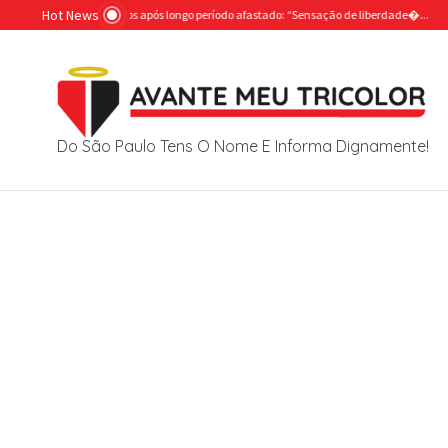
Ir para o conteúdo
Hot News
a volta aos campos após longo período afastado: “Sensação de liberdade�...
‘Premoni
Do São Paulo Tens O Nome E Informa Dignamente!