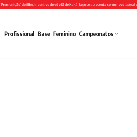
ção’ do filho, incentivo do vô e fã de Kaká: Iago se apresenta como novo lateral do...
S
Profissional
Base
Feminino
Campeonatos