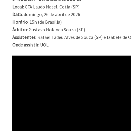
Local
: CFA Laudo Natel, Cotia (SP)
Data
: domingo, 26 de abril de 2026
Horário
: 15h (de Brasília)
Árbitro
: Gustavo Holanda Souza (SP)
Assistentes
: Rafael Tadeu Alves de Souza (SP) e Izabele de O
Onde assistir
: UOL