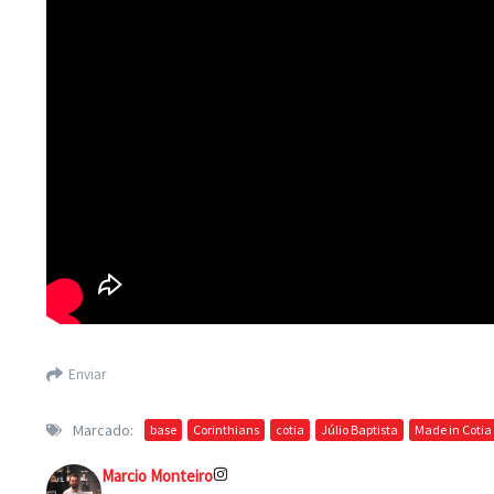
Enviar
Marcado:
base
Corinthians
cotia
Júlio Baptista
Made in Cotia
Marcio Monteiro