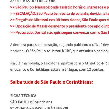
AS ÚLTIMAS DO TRICOLOR:
>> São Paulo x Mirassol: onde assistir, horário, ingressos e 
>> ESCALAÇÃO: São Paulo tem volta de volante, dúvida na la
>> Freguês do Mirassol nos últimos 4 anos, São Paulo quer 
>> Oposição de Massis desmente o presidente por apoio int
>> Procurado, Dorival não quis sequer conversar com o São
A demora para sua liberação, segundo publicou o
UOL
, é de
nacional.
O São Paulo solicitou à CBF, que atendeu o pedid
Na última rodada, o Tricolor empatou com o Athletico-PR por
enquanto o Corinthians está em 6º lugar, com 12 pontos.
Saiba tudo de São Paulo x Corinthians:
FICHA TÉCNICA
SÃO PAULO x Corinthians
8ª RODADA – BRASILEIRÃO SUB-20