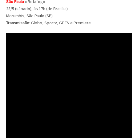
São Paulo
x Botafogo
23/5 (sábado), às 17h (de Brasília)
Morumbis, São Paulo (SP)
Transmissão
: Globo, Sportv, GE TV e Premiere