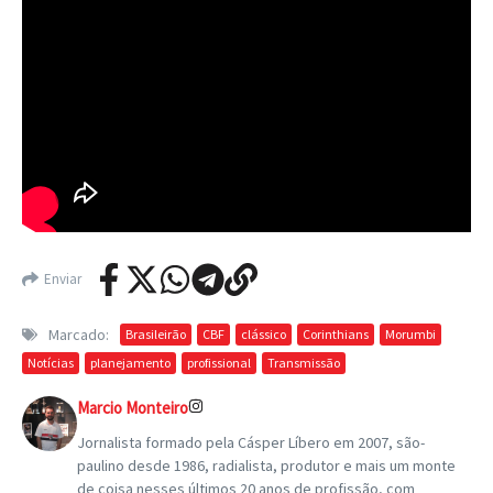
Enviar
Marcado:
Brasileirão
CBF
clássico
Corinthians
Morumbi
Notícias
planejamento
profissional
Transmissão
Marcio Monteiro
Jornalista formado pela Cásper Líbero em 2007, são-
paulino desde 1986, radialista, produtor e mais um monte
de coisa nesses últimos 20 anos de profissão, com