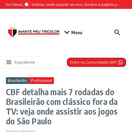
Ir para o conteúdo
Hot News
São Paulo x Grêmio: onde assistir ao vivo, horário e palpite para o jogo 
Menu
Entre na Comunidade AMT
Expediente
Brasileirão
Profissional
CBF detalha mais 7 rodadas do
Brasileirão com clássico fora da
TV: veja onde assistir aos jogos
do São Paulo
Por
Marcio Monteiro