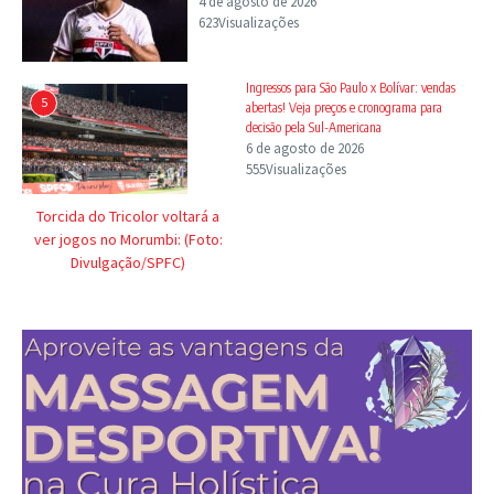
4 de agosto de 2026
623Visualizações
Ingressos para São Paulo x Bolívar: vendas
5
abertas! Veja preços e cronograma para
decisão pela Sul-Americana
6 de agosto de 2026
555Visualizações
Torcida do Tricolor voltará a
ver jogos no Morumbi: (Foto:
Divulgação/SPFC)