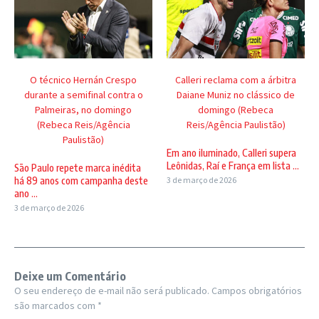
O técnico Hernán Crespo
Calleri reclama com a árbitra
durante a semifinal contra o
Daiane Muniz no clássico de
Palmeiras, no domingo
domingo (Rebeca
(Rebeca Reis/Agência
Reis/Agência Paulistão)
Paulistão)
Em ano iluminado, Calleri supera
Leônidas, Raí e França em lista ...
São Paulo repete marca inédita
há 89 anos com campanha deste
3 de março de 2026
ano ...
3 de março de 2026
Deixe um Comentário
O seu endereço de e-mail não será publicado.
Campos obrigatórios
são marcados com
*