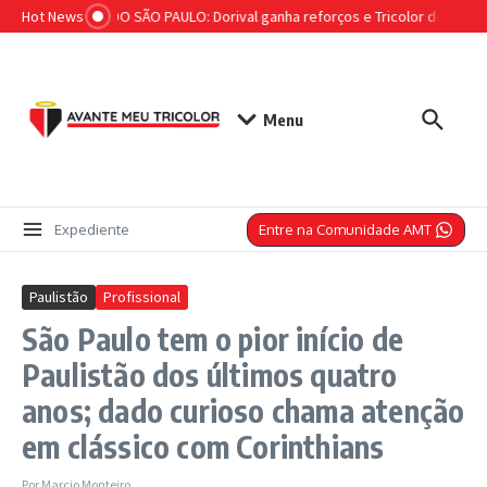
Ir para o conteúdo
Hot News
ESCALAÇÃO DO SÃO PAULO: Dorival ganha reforços e Tricolor deve ter n
Menu
Entre na Comunidade AMT
Expediente
Paulistão
Profissional
São Paulo tem o pior início de
Paulistão dos últimos quatro
anos; dado curioso chama atenção
em clássico com Corinthians
Por
Marcio Monteiro