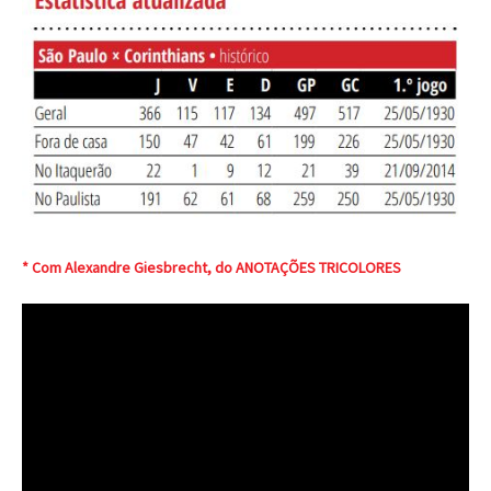
* Com Alexandre Giesbrecht, do ANOTAÇÕES TRICOLORES