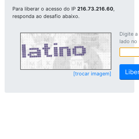
Para liberar o acesso
do IP
216.73.216.60
,
responda ao desafio abaixo.
Digite 
lado no
[trocar imagem]