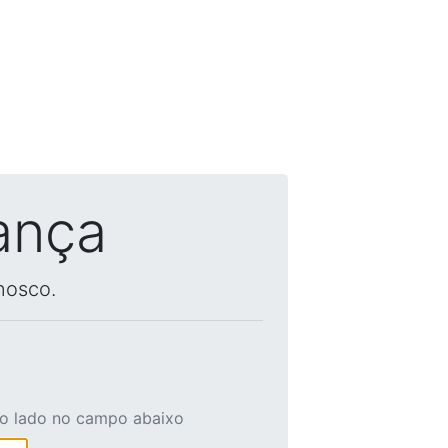
ança
nosco.
ao lado no campo abaixo